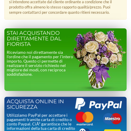
si intendono accettate dal cliente ordinante a condizione che il
prodotto offra almeno lo stesso rapporto qualità/prezzo. Puoi
sempre contattarci per concordare quanto ritieni necessario.
STAI ACQUISTANDO
DIRETTAMENTE DAL
FIORISTA
Riceviamo noi direttamente sia
l’ordine che il pagamento per l’intero
importo. Questo ci permette di
realizzare il servizio richiesto nel
migliore dei modi, con reciproca
soddisfazione.
ACQUISTA ONLINE IN
SICUREZZA
Utilizziamo PayPal per accettare i
pagamenti tramite carta di credito o
conto Paypal. CiÃ² garantisce che le
informazioni della tua carta di credito