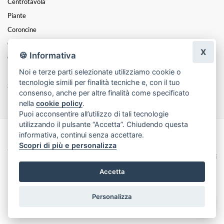
Centrotavola
Piante
Coroncine
Cesti
X
🍪 Informativa
Cuori
Noi e terze parti selezionate utilizziamo cookie o
Funebre
tecnologie simili per finalità tecniche e, con il tuo
San Valentino
consenso, anche per altre finalità come specificato
nella
cookie policy
.
Puoi acconsentire all’utilizzo di tali tecnologie
utilizzando il pulsante “Accetta”. Chiudendo questa
informativa, continui senza accettare.
Made with
by
Infoser.it
-
Realizzazione Siti ecommerce per Fioristi
- ©
Scopri di più e personalizza
2026
Privacy Policy
Cookie Policy
Termini e Condizioni
Accetta
Personalizza