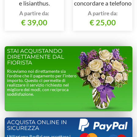
e lisianthus.
concordare a telefono
al nostro numero
A partire da:
A partire da:
€ 39,00
€ 25,00
STAI ACQUISTANDO
DIRETTAMENTE DAL
FIORISTA
Riceviamo noi direttamente sia
l’ordine che il pagamento per l’intero
importo. Questo ci permette di
realizzare il servizio richiesto nel
migliore dei modi, con reciproca
soddisfazione.
ACQUISTA ONLINE IN
SICUREZZA
Utilizziamo PayPal per accettare i