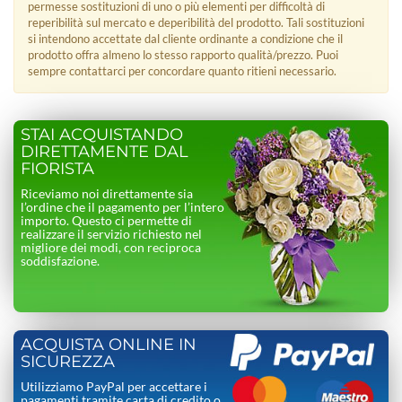
permesse sostituzioni di uno o più elementi per difficoltà di
reperibilità sul mercato e deperibilità del prodotto. Tali sostituzioni
si intendono accettate dal cliente ordinante a condizione che il
prodotto offra almeno lo stesso rapporto qualità/prezzo. Puoi
sempre contattarci per concordare quanto ritieni necessario.
STAI ACQUISTANDO
DIRETTAMENTE DAL
FIORISTA
Riceviamo noi direttamente sia
l’ordine che il pagamento per l’intero
importo. Questo ci permette di
realizzare il servizio richiesto nel
migliore dei modi, con reciproca
soddisfazione.
ACQUISTA ONLINE IN
SICUREZZA
Utilizziamo PayPal per accettare i
pagamenti tramite carta di credito o